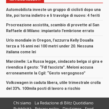
Automobilista investe un gruppo di ciclisti dopo una
lite, poi torna indietro e li travolge di nuovo: 4 feriti
Procreazione assistita, scambio di provette al San
Raffaele di Milano: impiantato l’embrione errato
Urlo mondiale in Oregon, l’azzurra Kelly Doualla
terza a 16 anni nei 100 metri under 20. Nessuna
italiana come lei
Marcinelle: La Russa legge, sindacato belga si gira e
rivendica il gesto: “FdI fascista”. Meloni accusa
erroneamente la Cgil: “Gesto vergognoso”
Volkswagen in caduta libera, utile trimestrale crolla
del 33%. 100mila posti di lavoro a rischio
Chi siamo
La Redazione di Blitz Quotidiano
Pubblicità
Privacy policy
Disclaimer
Feed