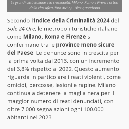
Le grandi città italiane e la criminalità: Milano, Roma e Firenze al top
della classifica (foto ANSA) - Blitz quotidiano
Secondo l’
Indice della Criminalità 2024
del
Sole 24 Ore
, le metropoli turistiche italiane
come
Milano, Roma e Firenze
si
confermano tra le
province meno sicure
del Paese
. Le denunce sono in crescita per
la prima volta dal 2013, con un incremento
del 3,8% rispetto al 2022. Questo aumento
riguarda in particolare i reati violenti, come
omicidi, percosse, lesioni e rapine. Milano
continua a detenere la maglia nera per il
maggior numero di reati denunciati, con
oltre 7.000 segnalazioni ogni 100.000
abitanti nel 2023.