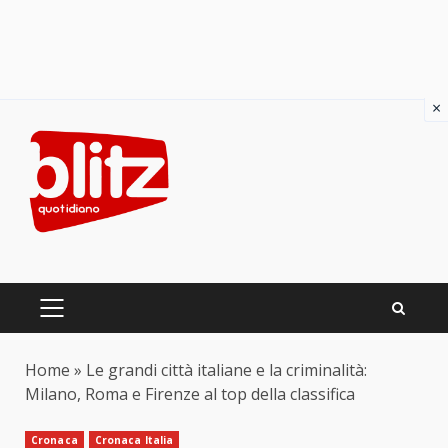
×
Skip
to
content
PRIMARY
MENU
Home
»
Le grandi città italiane e la criminalità:
Milano, Roma e Firenze al top della classifica
Cronaca
Cronaca Italia