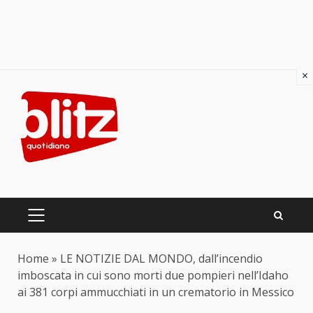
×
Skip
to
content
PRIMARY
MENU
Home
»
LE NOTIZIE DAL MONDO, dall’incendio
imboscata in cui sono morti due pompieri nell’Idaho
ai 381 corpi ammucchiati in un crematorio in Messico