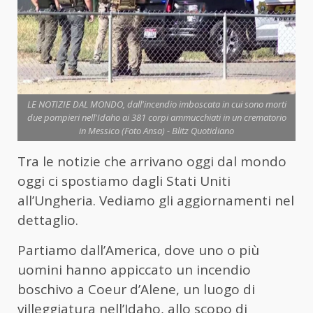
LE NOTIZIE DAL MONDO, dall'incendio imboscata in cui sono morti
due pompieri nell'Idaho ai 381 corpi ammucchiati in un crematorio
in Messico (Foto Ansa) - Blitz Quotidiano
Tra le notizie che arrivano oggi dal mondo
oggi ci spostiamo dagli Stati Uniti
all’Ungheria. Vediamo gli aggiornamenti nel
dettaglio.
Partiamo dall’America, dove uno o più
uomini hanno appiccato un incendio
boschivo a Coeur d’Alene, un luogo di
villeggiatura nell’Idaho, allo scopo di