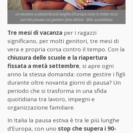
Le vacanze scolastiche più lunghe d’Europa sono in Italia: ecco
perché pesano sui genitori (foto ANSA) - Blitz quotidiano
Tre mesi di vacanza
per i ragazzi
significano, per molti genitori, tre mesi di
vera e propria corsa contro il tempo. Con la
chiusura delle scuole e la riapertura
fissata a metà settembre
, si apre ogni
anno la stessa domanda: come gestire i figli
durante oltre novanta giorni di pausa? Un
periodo che si trasforma in una sfida
quotidiana tra lavoro, impegni e
organizzazione familiare.
In Italia la pausa estiva è tra le più lunghe
d’Europa, con uno
stop che supera i 90-