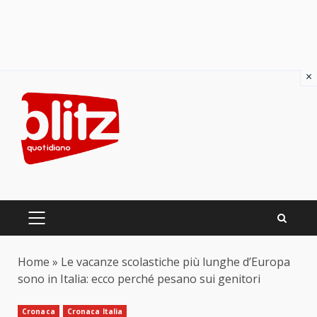
×
Skip
to
content
PRIMARY
MENU
Home
»
Le vacanze scolastiche più lunghe d’Europa
sono in Italia: ecco perché pesano sui genitori
Cronaca
Cronaca Italia