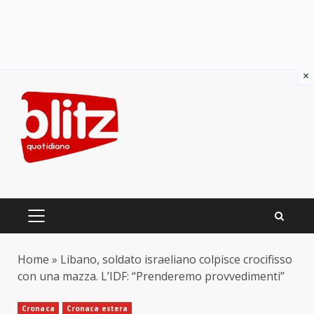
×
Skip
to
content
PRIMARY
MENU
Home
»
Libano, soldato israeliano colpisce crocifisso
con una mazza. L’IDF: “Prenderemo provvedimenti”
Cronaca
Cronaca estera