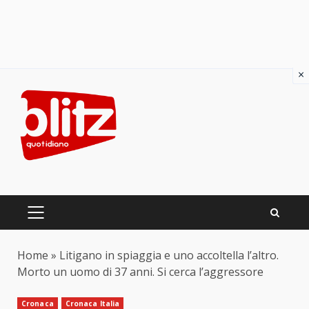
×
Skip
to
content
PRIMARY
MENU
Home
»
Litigano in spiaggia e uno accoltella l’altro.
Morto un uomo di 37 anni. Si cerca l’aggressore
Cronaca
Cronaca Italia