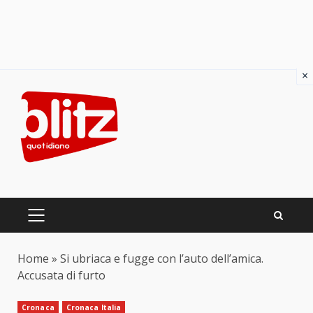
×
Skip
to
content
PRIMARY
MENU
Home
»
Si ubriaca e fugge con l’auto dell’amica.
Accusata di furto
Cronaca
Cronaca Italia