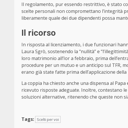
Il regolamento, pur essendo restrittivo, è stato 
scelte personali non compromettano l’integrità pr
liberamente quale dei due dipendenti possa mante
Il ricorso
In risposta al licenziamento, i due funzionari han
Laura Sgrò, sostenendo la “nullità” e “l’illegittim
loro matrimonio all’Ior a febbraio, prima dell’entr
procedure per un mutuo e un anticipo sul TFR, mot
erano già state fatte prima dell’applicazione dell
La coppia ha chiesto anche una dispensa al Papa e 
ricevuto risposte adeguate. Inoltre, contestano l
soluzioni alternative, ritenendo che queste non s
Tags:
Scelti per voi