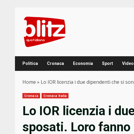
Skip
to
content
Politica
Cronaca
Economia
Sport
Video
Home
»
Lo IOR licenzia i due dipendenti che si son
Cronaca
Cronaca Italia
Lo IOR licenzia i du
sposati. Loro fanno r