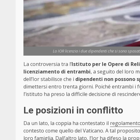
Lo IOR licenzia i due dipendenti che si sono sposati.
La controversia tra l’
Istituto per le Opere di Rel
licenziamento di entrambi
, a seguito del loro 
dell’Ior stabilisce che i
dipendenti non possono s
dimettersi entro trenta giorni. Poiché entrambi i 
l’istituto ha preso la difficile decisione di rescinder
Le posizioni in conflitto
Da un lato, la coppia ha contestato il
regolament
contesto come quello del Vaticano. A tal proposito
loro famiglia. Dall’altro lato, l’Ior ha difeso la p