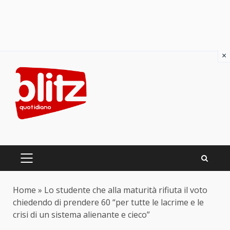
×
Skip
to
content
PRIMARY
MENU
Home
»
Lo studente che alla maturità rifiuta il voto
chiedendo di prendere 60 “per tutte le lacrime e le
crisi di un sistema alienante e cieco”