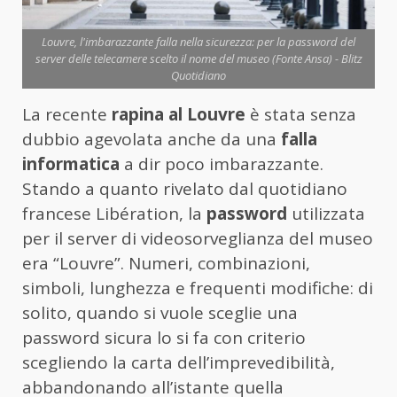
Louvre, l'imbarazzante falla nella sicurezza: per la password del
server delle telecamere scelto il nome del museo (Fonte Ansa) - Blitz
Quotidiano
La recente
rapina al Louvre
è stata senza
dubbio agevolata anche da una
falla
informatica
a dir poco imbarazzante.
Stando a quanto rivelato dal quotidiano
francese Libération, la
password
utilizzata
per il server di videosorveglianza del museo
era “Louvre”. Numeri, combinazioni,
simboli, lunghezza e frequenti modifiche: di
solito, quando si vuole sceglie una
password sicura lo si fa con criterio
scegliendo la carta dell’imprevedibilità,
abbandonando all’istante quella