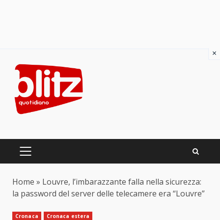
×
Skip
to
content
PRIMARY
MENU
Home
»
Louvre, l’imbarazzante falla nella sicurezza:
la password del server delle telecamere era “Louvre”
Cronaca
Cronaca estera