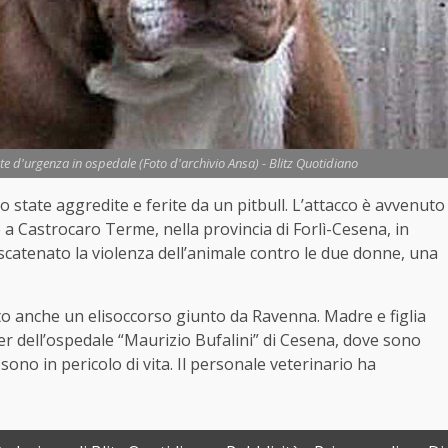
ate d'urgenza in ospedale (Foto d'archivio Ansa) - Blitz Quotidiano
state aggredite e ferite da un pitbull. L’attacco è avvenuto
 a Castrocaro Terme, nella provincia di Forlì-Cesena, in
catenato la violenza dell’animale contro le due donne, una
tato anche un elisoccorso giunto da Ravenna. Madre e figlia
r dell’ospedale “Maurizio Bufalini” di Cesena, dove sono
ono in pericolo di vita. Il personale veterinario ha