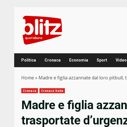
Skip
to
content
Politica
Cronaca
Economia
Sport
Video
Home
»
Madre e figlia azzannate dal loro pitbull,
Cronaca
Cronaca Italia
Madre e figlia azzann
trasportate d’urgen