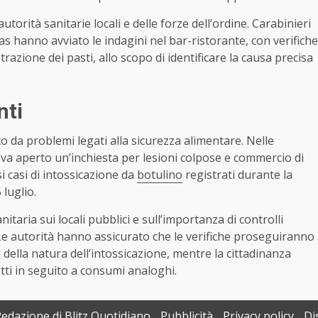
utorità sanitarie locali e delle forze dell’ordine. Carabinieri
Nas hanno avviato le indagini nel bar-ristorante, con verifiche
azione dei pasti, allo scopo di identificare la causa precisa
nti
o da problemi legati alla sicurezza alimentare. Nelle
veva aperto un’inchiesta per lesioni colpose e commercio di
 casi di intossicazione da
botulino
registrati durante la
 luglio.
nitaria sui locali pubblici e sull’importanza di controlli
. Le autorità hanno assicurato che le verifiche proseguiranno
 della natura dell’intossicazione, mentre la cittadinanza
tti in seguito a consumi analoghi.
Redazione di Blitz Quotidiano
Pubblicità
Privacy policy
Di