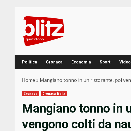
Skip
to
content
Politica
Cronaca
Economia
Sport
Video
Home
»
Mangiano tonno in un ristorante, poi veng
Cronaca
Cronaca Italia
Mangiano tonno in un
vengono colti da nau