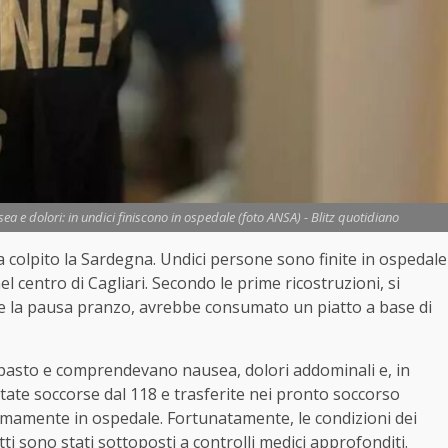
a e dolori: in undici finiscono in ospedale (foto ANSA) - Blitz quotidiano
 colpito la Sardegna. Undici persone sono finite in ospedale
 centro di Cagliari. Secondo le prime ricostruzioni, si
te la pausa pranzo, avrebbe consumato un piatto a base di
l pasto e comprendevano nausea, dolori addominali e, in
state soccorse dal 118 e trasferite nei pronto soccorso
omamente in ospedale. Fortunatamente, le condizioni dei
i sono stati sottoposti a controlli medici approfonditi.