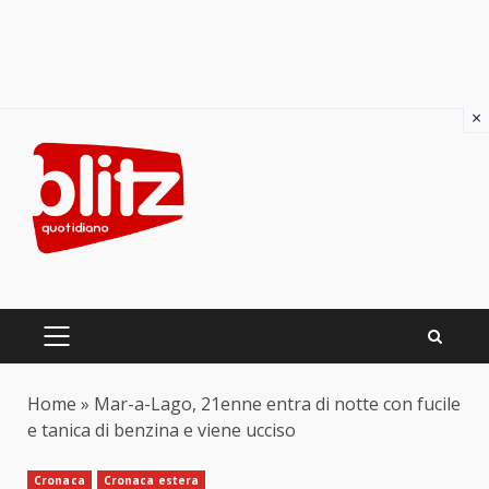
×
Skip
to
content
PRIMARY
MENU
Home
»
Mar-a-Lago, 21enne entra di notte con fucile
e tanica di benzina e viene ucciso
Cronaca
Cronaca estera