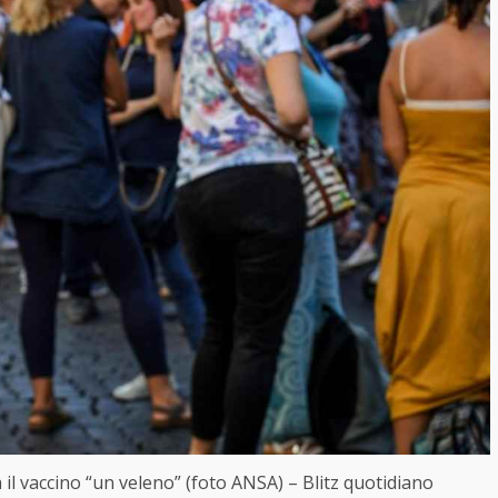
 il vaccino “un veleno” (foto ANSA) – Blitz quotidiano