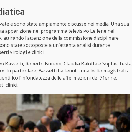
diatica
rvate e sono state ampiamente discusse nei media. Una sua
ua apparizione nel programma televisivo Le Iene nel
, attirando l’attenzione della commissione disciplinare
 sono state sottoposte a un’attenta analisi durante
rti virologi e clinici.
eo Bassetti, Roberto Burioni, Claudia Balotta e Sophie Testa
mo
. In particolare, Bassetti ha tenuto una lectio magistralis
entifico l’infondatezza delle affermazioni del 71enne,
 clinici.