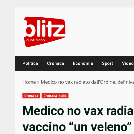
Skip
to
content
Politica
Cronaca
Economia
Sport
Video
Home
»
Medico no vax radiato dall’Ordine, definiva
Cronaca
Cronaca Italia
Medico no vax radiat
vaccino “un veleno”