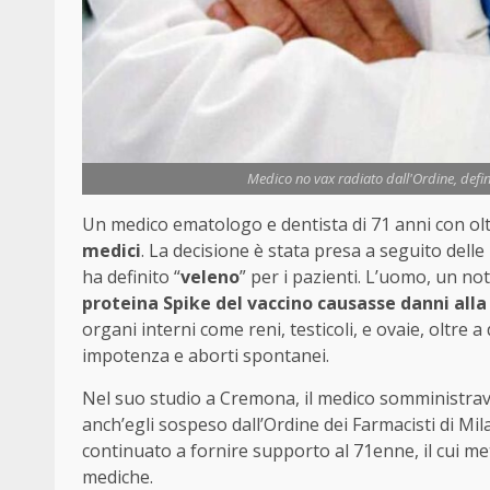
Medico no vax radiato dall'Ordine, defini
Un medico ematologo e dentista di 71 anni con olt
medici
. La decisione è stata presa a seguito delle
ha definito “
veleno
” per i pazienti. L’uomo, un no
proteina Spike del vaccino causasse danni alla
organi interni come reni, testicoli, e ovaie, oltre 
impotenza e aborti spontanei.
Nel suo studio a Cremona, il medico somministrava
anch’egli sospeso dall’Ordine dei Farmacisti di Mi
continuato a fornire supporto al 71enne, il cui me
mediche.