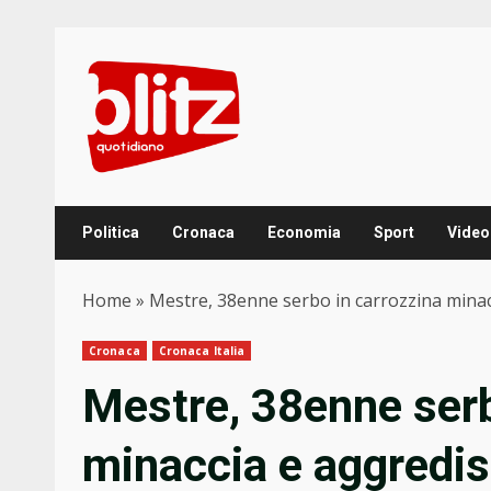
Skip
to
content
Politica
Cronaca
Economia
Sport
Video
Home
»
Mestre, 38enne serbo in carrozzina minacc
Cronaca
Cronaca Italia
Mestre, 38enne serb
minaccia e aggredisc