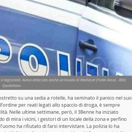
e negozianti. Aveva attaccato anche un'inviata di Mediaset (Fonte Ansa) - Blitz
Quotidiano
ostretto su una sedia a rotelle, ha seminato il panico nel suo
l’ordine per reati legati allo spaccio di droga, è sempre
ilità. Nelle ultime settimane, però, il 38enne ha iniziato
i mira i vicini, i gestori di un locale della zona e perfino
uomo ha rifiutato di farsi intervistare. La polizia lo ha