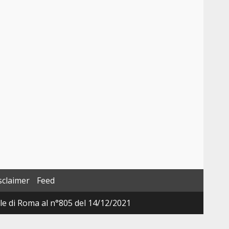
sclaimer
Feed
ale di Roma al n°805 del 14/12/2021