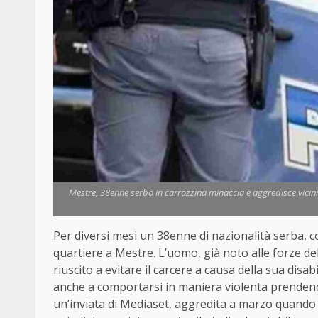
Mestre, 38enne serbo in carrozzina minaccia e aggredisce vicini 
Per diversi mesi un 38enne di nazionalità serba, c
quartiere a Mestre. L’uomo, già noto alle forze del
riuscito a evitare il carcere a causa della sua disab
anche a comportarsi in maniera violenta prendendo d
un’inviata di Mediaset, aggredita a marzo quando l’