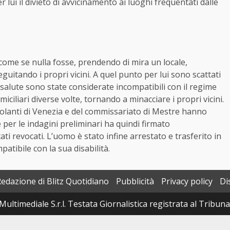
r lui il divieto di avvicinamento ai luoghi frequentati dalle
come se nulla fosse, prendendo di mira un locale,
guitando i propri vicini. A quel punto per lui sono scattati
di salute sono state considerate incompatibili con il regime
iciliari diverse volte, tornando a minacciare i propri vicini.
 Volanti di Venezia e del commissariato di Mestre hanno
e per le indagini preliminari ha quindi firmato
ati revocati. L’uomo è stato infine arrestato e trasferito in
atibile con la sua disabilità.
Redazione di Blitz Quotidiano
Pubblicità
Privacy policy
Di
Multimediale S.r.l. Testata Giornalistica registrata al Tribun