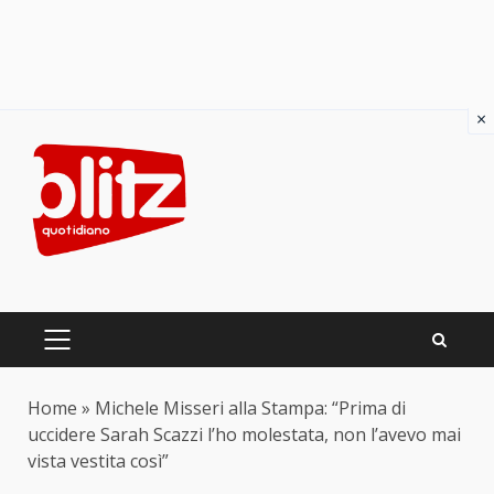
×
Skip
to
content
PRIMARY
MENU
Home
»
Michele Misseri alla Stampa: “Prima di
uccidere Sarah Scazzi l’ho molestata, non l’avevo mai
vista vestita così”