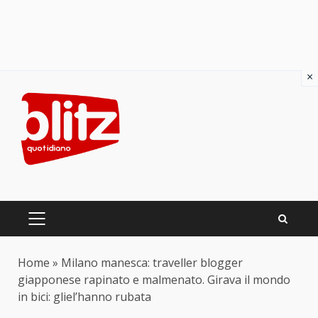
×
Skip
to
content
PRIMARY
MENU
Home
»
Milano manesca: traveller blogger
giapponese rapinato e malmenato. Girava il mondo
in bici: gliel’hanno rubata