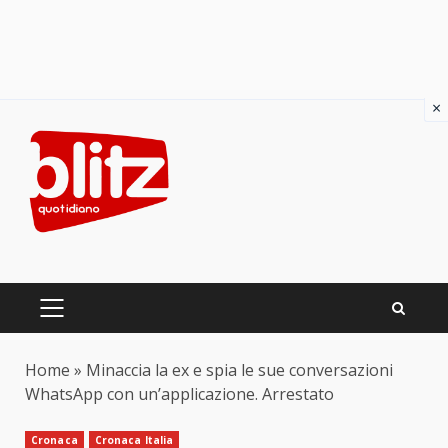
×
Skip
to
content
PRIMARY
MENU
Home
»
Minaccia la ex e spia le sue conversazioni
WhatsApp con un’applicazione. Arrestato
Cronaca
Cronaca Italia