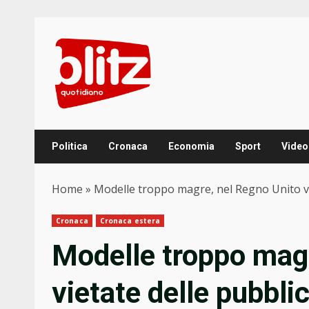
Skip
to
content
Politica
Cronaca
Economia
Sport
Video
Home
»
Modelle troppo magre, nel Regno Unito vie
Cronaca
Cronaca estera
Modelle troppo magr
vietate delle pubblic