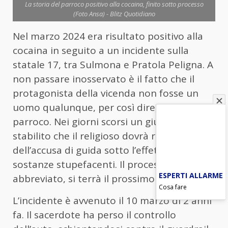
La storia del parroco positivo alla cocaina, finito sotto processo
(Foto Ansa) - Blitz Quotidiano
Nel marzo 2024 era risultato positivo alla
cocaina in seguito a un incidente sulla
statale 17, tra Sulmona e Pratola Peligna. A
non passare inosservato è il fatto che il
protagonista della vicenda non fosse un
uomo qualunque, per così dire, ma un
parroco. Nei giorni scorsi un giudice ha
stabilito che il religioso dovrà rispondere
dell’accusa di guida sotto l’effetto di
sostanze stupefacenti. Il processo, con rito
ESPERTI ALLARME
abbreviato, si terrà il prossimo 25 giungo.
Cosa fare
L’incidente è avvenuto il 10 marzo di 2 anni
fa. Il sacerdote ha perso il controllo