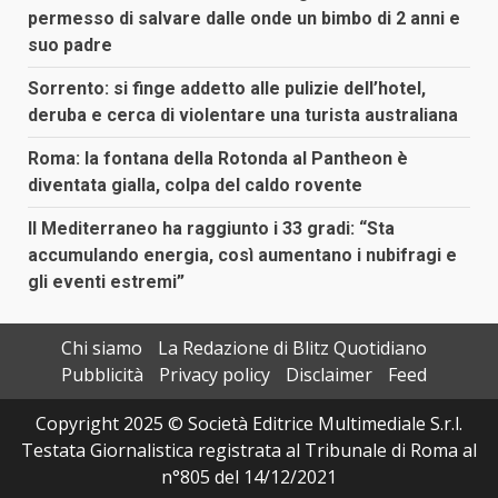
permesso di salvare dalle onde un bimbo di 2 anni e
suo padre
Sorrento: si finge addetto alle pulizie dell’hotel,
deruba e cerca di violentare una turista australiana
Roma: la fontana della Rotonda al Pantheon è
diventata gialla, colpa del caldo rovente
Il Mediterraneo ha raggiunto i 33 gradi: “Sta
accumulando energia, così aumentano i nubifragi e
gli eventi estremi”
Chi siamo
La Redazione di Blitz Quotidiano
Pubblicità
Privacy policy
Disclaimer
Feed
Copyright 2025 © Società Editrice Multimediale S.r.l.
Testata Giornalistica registrata al Tribunale di Roma al
n°805 del 14/12/2021