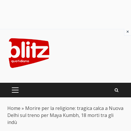
×
Skip
to
content
PRIMARY
MENU
Home
»
Morire per la religione: tragica calca a Nuova
Delhi sul treno per Maya Kumbh, 18 morti tra gli
indù