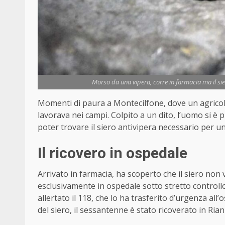
Morso da una vipera, corre in farmacia ma il sier
Momenti di paura a Montecilfone, dove un agricol
lavorava nei campi. Colpito a un dito, l’uomo si è 
poter trovare il siero antivipera necessario per u
Il ricovero in ospedale
Arrivato in farmacia, ha scoperto che il siero non 
esclusivamente in ospedale sotto stretto controllo 
allertato il 118, che lo ha trasferito d’urgenza a
del siero, il sessantenne è stato ricoverato in R