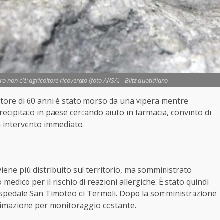
o non c’è: agricoltore ricoverato (foto ANSA) - Blitz quotidiano
tore di 60 anni è stato morso da una vipera mentre
precipitato in paese cercando aiuto in farmacia, convinto di
n intervento immediato.
viene più distribuito sul territorio, ma somministrato
medico per il rischio di reazioni allergiche. È stato quindi
ll’ospedale San Timoteo di Termoli. Dopo la somministrazione
ianimazione per monitoraggio costante.