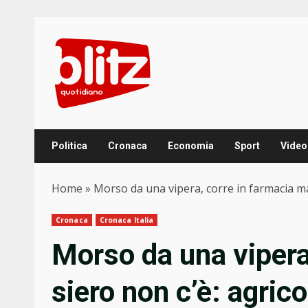
Skip
to
content
Politica
Cronaca
Economia
Sport
Video
Home
»
Morso da una vipera, corre in farmacia ma 
Cronaca
Cronaca Italia
Morso da una vipera,
siero non c’è: agrico