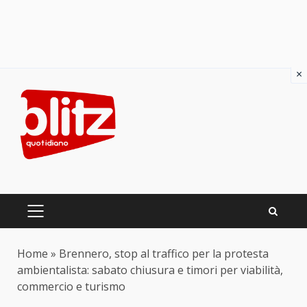
×
Skip
to
content
PRIMARY
MENU
Home
»
Brennero, stop al traffico per la protesta
ambientalista: sabato chiusura e timori per viabilità,
commercio e turismo