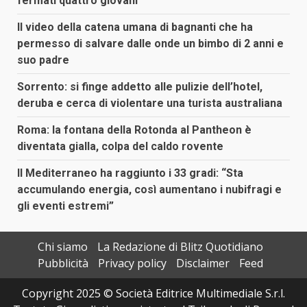
fermati quattro giovani
Il video della catena umana di bagnanti che ha
permesso di salvare dalle onde un bimbo di 2 anni e
suo padre
Sorrento: si finge addetto alle pulizie dell’hotel,
deruba e cerca di violentare una turista australiana
Roma: la fontana della Rotonda al Pantheon è
diventata gialla, colpa del caldo rovente
Il Mediterraneo ha raggiunto i 33 gradi: “Sta
accumulando energia, così aumentano i nubifragi e
gli eventi estremi”
Chi siamo
La Redazione di Blitz Quotidiano
Pubblicità
Privacy policy
Disclaimer
Feed
Copyright 2025 © Società Editrice Multimediale S.r.l.