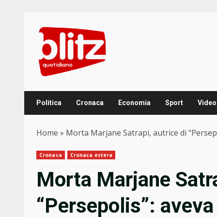
Skip
to
content
Politica
Cronaca
Economia
Sport
Video
Home
»
Morta Marjane Satrapi, autrice di “Persepo
Cronaca
Cronaca estera
Morta Marjane Satrap
“Persepolis”: aveva