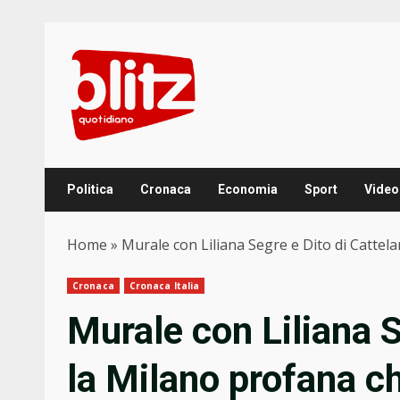
Skip
to
content
Politica
Cronaca
Economia
Sport
Video
Home
»
Murale con Liliana Segre e Dito di Cattela
Cronaca
Cronaca Italia
Murale con Liliana S
la Milano profana c