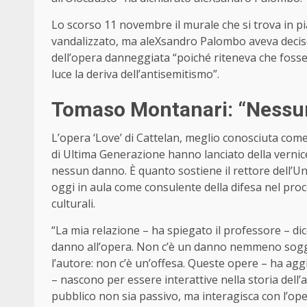
Lo scorso 11 novembre il murale che si trova in pi
vandalizzato, ma aleXsandro Palombo aveva deciso 
dell’opera danneggiata “poiché riteneva che foss
luce la deriva dell’antisemitismo”.
Tomaso Montanari: “Nessun 
L’opera ‘Love’ di Cattelan, meglio conosciuta come ‘I
di Ultima Generazione hanno lanciato della vernic
nessun danno. È quanto sostiene il rettore dell’Un
oggi in aula come consulente della difesa nel proc
culturali.
“La mia relazione – ha spiegato il professore – dice
danno all’opera. Non c’è un danno nemmeno sogge
l’autore: non c’è un’offesa. Queste opere – ha a
– nascono per essere interattive nella storia dell’a
pubblico non sia passivo, ma interagisca con l’ope