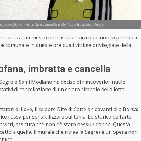
ilano profana, imbratta e cancella (foto Ansa-Blitzquotidiano)
e la critica, ammesso ne esista ancora una, non lo prenda in
comunate in queste ore quali vittime privilegiate della
ofana, imbratta e cancella
a Segre e Sami Modiano ha deciso di rimuoverlo: inutile
tativi di cancellazione di un chiaro simbolo della lotta
atori di Love, il celebre Dito di Cattelan davanti alla Borsa:
nice rossa per sensibilizzare sul tema. Lo storico dell’arte
tivisti, assicura che non c’è stato nessun danno. Questa
etto a quella, il murale che ritrae la Segre) è un’opera non
blico.