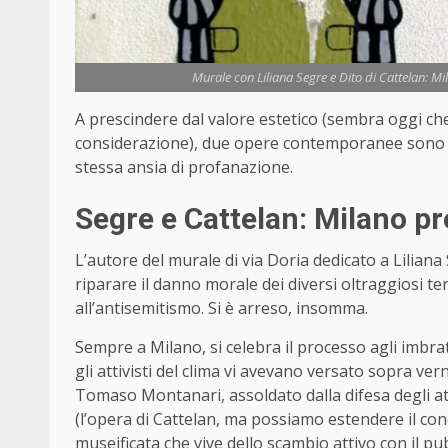
Murale con Liliana Segre e Dito di Cattelan: M
A prescindere dal valore estetico (sembra oggi ch
considerazione), due opere contemporanee sono ac
stessa ansia di profanazione.
Segre e Cattelan: Milano pr
L’autore del murale di via Doria dedicato a Lilian
riparare il danno morale dei diversi oltraggiosi ten
all’antisemitismo. Si è arreso, insomma.
Sempre a Milano, si celebra il processo agli imbratt
gli attivisti del clima vi avevano versato sopra ver
Tomaso Montanari, assoldato dalla difesa degli at
(l’opera di Cattelan, ma possiamo estendere il conc
museificata che vive dello scambio attivo con il pub