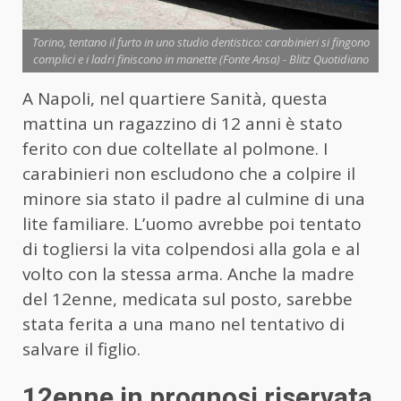
Torino, tentano il furto in uno studio dentistico: carabinieri si fingono
complici e i ladri finiscono in manette (Fonte Ansa) - Blitz Quotidiano
A Napoli, nel quartiere Sanità, questa
mattina un ragazzino di 12 anni è stato
ferito con due coltellate al polmone. I
carabinieri non escludono che a colpire il
minore sia stato il padre al culmine di una
lite familiare. L’uomo avrebbe poi tentato
di togliersi la vita colpendosi alla gola e al
volto con la stessa arma. Anche la madre
del 12enne, medicata sul posto, sarebbe
stata ferita a una mano nel tentativo di
salvare il figlio.
12enne in prognosi riservata