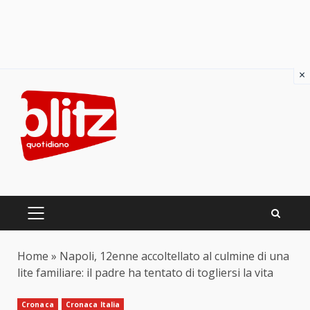
×
Skip
to
content
PRIMARY
MENU
Home
»
Napoli, 12enne accoltellato al culmine di una
lite familiare: il padre ha tentato di togliersi la vita
Cronaca
Cronaca Italia