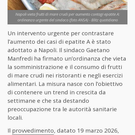
Napoli vieta frutti di mare crudi per aumento contagi epatite A:
ordinanza urgente del sindaco (foto ANSA) - Blitz quotidiano
Un intervento urgente per contrastare
l’aumento dei casi di epatite A è stato
adottato a Napoli. Il sindaco Gaetano
Manfredi ha firmato un’ordinanza che vieta
la somministrazione e il consumo di frutti
di mare crudi nei ristoranti e negli esercizi
alimentari. La misura nasce con l’obiettivo
di contenere un trend in crescita da
settimane e che sta destando
preoccupazione tra le autorità sanitarie
locali.
Il
provvedimento
, datato 19 marzo 2026,