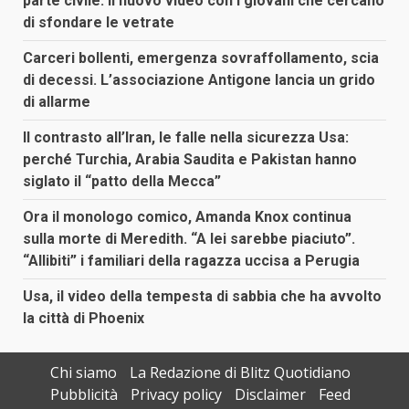
parte civile. Il nuovo video con i giovani che cercano
di sfondare le vetrate
Carceri bollenti, emergenza sovraffollamento, scia
di decessi. L’associazione Antigone lancia un grido
di allarme
Il contrasto all’Iran, le falle nella sicurezza Usa:
perché Turchia, Arabia Saudita e Pakistan hanno
siglato il “patto della Mecca”
Ora il monologo comico, Amanda Knox continua
sulla morte di Meredith. “A lei sarebbe piaciuto”.
“Allibiti” i familiari della ragazza uccisa a Perugia
Usa, il video della tempesta di sabbia che ha avvolto
la città di Phoenix
Chi siamo
La Redazione di Blitz Quotidiano
Pubblicità
Privacy policy
Disclaimer
Feed