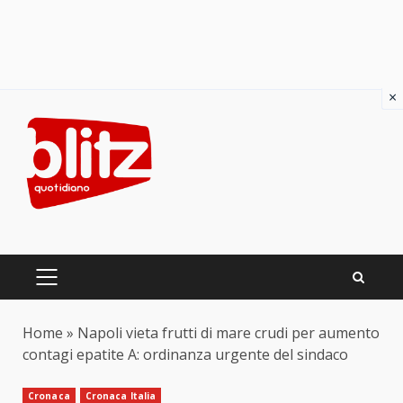
×
Skip
to
content
PRIMARY
MENU
Home
»
Napoli vieta frutti di mare crudi per aumento
contagi epatite A: ordinanza urgente del sindaco
Cronaca
Cronaca Italia