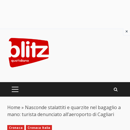
×
Skip
to
content
PRIMARY
MENU
Home
»
Nasconde stalattiti e quarzite nel bagaglio a
mano: turista denunciato all’aeroporto di Cagliari
Cronaca
Cronaca Italia