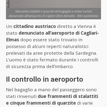
Nasconde stalattiti e quarzite nel bagaglio a mano: turista
denunciato all’aeroporto di Cagliari (foto dal web) - Blitz quotidiano
Un
cittadino austriaco
diretto a Vienna è
stato
denunciato all’aeroporto di Cagliari-
Elmas
dopo essere stato trovato in
possesso di alcuni reperti naturalistici
prelevati da aree protette della Sardegna.
L’uomo è stato fermato durante i controlli
di sicurezza prima dell’imbarco.
Il controllo in aeroporto
Nel bagaglio a mano del passeggero sono
stati rinvenuti
due frammenti di stalattiti
e cinque frammenti di quarzite
di varie