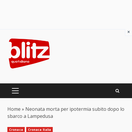
×
Skip
to
content
PRIMARY
MENU
Home
»
Neonata morta per ipotermia subito dopo lo
sbarco a Lampedusa
Cronaca
Cronaca Italia