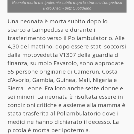
Neonata morta per ipotermia subito dopo lo sbarco a Lampedusa
(Foto Ansa) - Blitz Quotidiano
Una
neonata
è morta subito dopo lo
sbarco a Lampedusa e durante il
trasferimento verso il Poliambulatorio. Alle
4,30 del mattino, dopo essere stati soccorsi
dalla motovedetta V1307 della guardia di
finanza, su molo Favarolo, sono approdate
55 persone originarie di Camerun, Costa
d’Avorio, Gambia, Guinea, Mali, Nigeria e
Sierra Leone. Fra loro anche sette donne e
sei minori. La
neonata
è risultata essere in
condizioni critiche e assieme alla mamma è
stata trasferita al Poliambulatorio dove i
medici ne hanno dichiarato il decesso. La
piccola è morta per ipotermia.