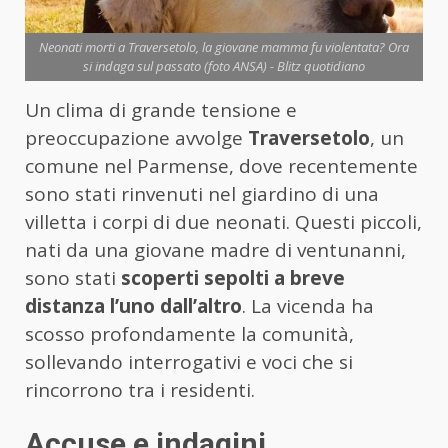
Neonati morti a Traversetolo, la giovane mamma fu violentata? Ora
si indaga sul passato (foto ANSA) - Blitz quotidiano
Un clima di grande tensione e
preoccupazione avvolge
Traversetolo
, un
comune nel Parmense, dove recentemente
sono stati rinvenuti nel giardino di una
villetta i corpi di due neonati. Questi piccoli,
nati da una giovane madre di ventunanni,
sono stati
scoperti sepolti a breve
distanza l’uno dall’altro
. La vicenda ha
scosso profondamente la comunità,
sollevando interrogativi e voci che si
rincorrono tra i residenti.
Accuse e indagini