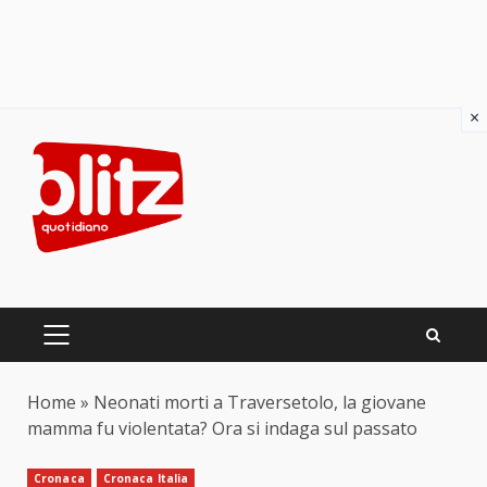
×
Skip
to
content
PRIMARY
MENU
Home
»
Neonati morti a Traversetolo, la giovane
mamma fu violentata? Ora si indaga sul passato
Cronaca
Cronaca Italia