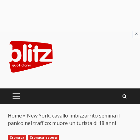
×
Skip
to
content
PRIMARY
MENU
Home
»
New York, cavallo imbizzarrito semina il
panico nel traffico: muore un turista di 18 anni
Cronaca
Cronaca estera