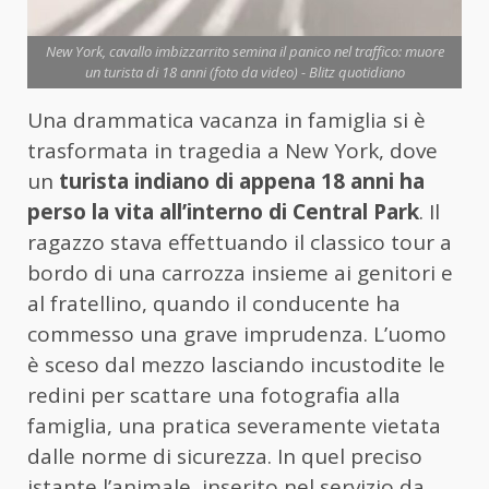
New York, cavallo imbizzarrito semina il panico nel traffico: muore
un turista di 18 anni (foto da video) - Blitz quotidiano
Una drammatica vacanza in famiglia si è
trasformata in tragedia a New York, dove
un
turista indiano di appena 18 anni ha
perso la vita all’interno di Central Park
. Il
ragazzo stava effettuando il classico tour a
bordo di una carrozza insieme ai genitori e
al fratellino, quando il conducente ha
commesso una grave imprudenza. L’uomo
è sceso dal mezzo lasciando incustodite le
redini per scattare una fotografia alla
famiglia, una pratica severamente vietata
dalle norme di sicurezza. In quel preciso
istante l’animale, inserito nel servizio da