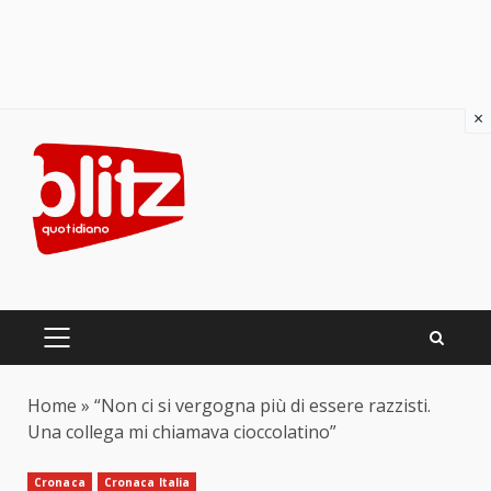
×
Skip
to
content
PRIMARY
MENU
Home
»
“Non ci si vergogna più di essere razzisti.
Una collega mi chiamava cioccolatino”
Cronaca
Cronaca Italia