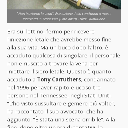
"Non troviamo la vena". Esecuzione della condanna a morte
interrotta in Tennessee (Foto Ansa) - Blitz Quotidiano
Era sul lettino, fermo per ricevere
l’iniezione letale che avrebbe messo fine
alla sua vita. Ma un buco dopo l’altro, è
accaduto qualcosa di singolare: il personale
non è riuscito a trovare la vena per
iniettare il siero letale. Questo è quanto
accaduto a
Tony Carruthers
, condannato
nel 1996 per aver rapito e ucciso tre
persone nel Tennessee, negli Stati Uniti.
“L’ho visto sussultare e gemere più volte”,
ha raccontato il suo avvocato, che ha
aggiunto: “È stata una scena orribile”. Alla
fine, dopo oltre un’ora di tentativi, lo