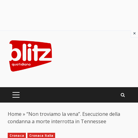
×
Skip
to
content
PRIMARY
MENU
Home
»
“Non troviamo la vena”. Esecuzione della
condanna a morte interrotta in Tennessee
Cronaca
Cronaca Italia