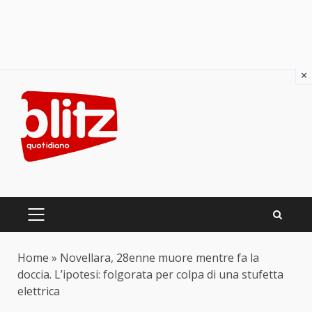
×
Skip
to
content
PRIMARY
MENU
Home
»
Novellara, 28enne muore mentre fa la
doccia. L’ipotesi: folgorata per colpa di una stufetta
elettrica