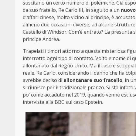
suscitano un certo numero di polemiche. Già espost
da suo fratello, Re Carlo III, in seguito a un
nuovo
d’affari cinese, molto vicino al principe, è accusa
almeno due occasioni diverse, ad alcune strutture 
Castello di Windsor. Com’è entrato? La presunta 
principe Andrea.
Trapelati i timori attorno a questa misteriosa figu
interrotto ogni tipo di contatto. Volto e nome di 
allontanato dal Regno Unito. Ma il caso è scoppia
reale. Re Carlo, considerando il danno che ha colpi
avrebbe deciso di
allontanare suo fratello
, in u
si riunisce per il tradizionale pranzo. Si sta infatt
po’ come accaduto nel 2019, quando venne escluso
intervista alla BBC sul caso Epstein.