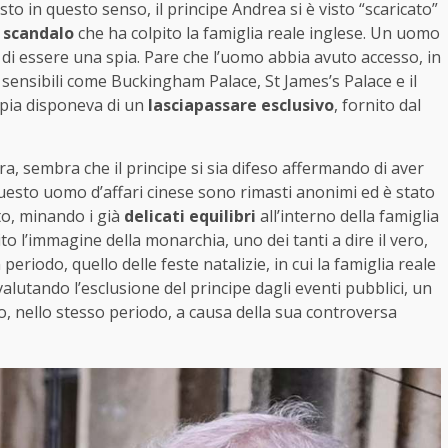
o in questo senso, il principe Andrea si è visto “scaricato”
 scandalo
che ha colpito la famiglia reale inglese. Un uomo
to di essere una spia. Pare che l’uomo abbia avuto accesso, in
sensibili come Buckingham Palace, St James’s Palace e il
spia disponeva di un
lasciapassare esclusivo
, fornito dal
ra, sembra che il principe si sia difeso affermando di aver
questo uomo d’affari cinese sono rimasti anonimi ed è stato
to, minando i già
delicati equilibri
all’interno della famiglia
to l’immagine della monarchia, uno dei tanti a dire il vero,
n periodo, quello delle feste natalizie, in cui la famiglia reale
i valutando l’esclusione del principe dagli eventi pubblici, un
, nello stesso periodo, a causa della sua controversa