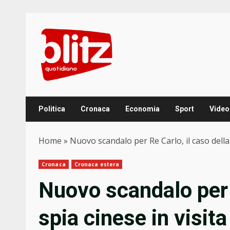
Skip
to
content
Politica
Cronaca
Economia
Sport
Video
Home
»
Nuovo scandalo per Re Carlo, il caso della s
Cronaca
Cronaca estera
Nuovo scandalo per R
spia cinese in visita