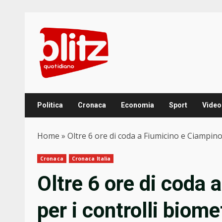
Skip
to
content
Politica
Cronaca
Economia
Sport
Video
Home
»
Oltre 6 ore di coda a Fiumicino e Ciampino 
Cronaca
Cronaca Italia
Oltre 6 ore di coda 
per i controlli biome