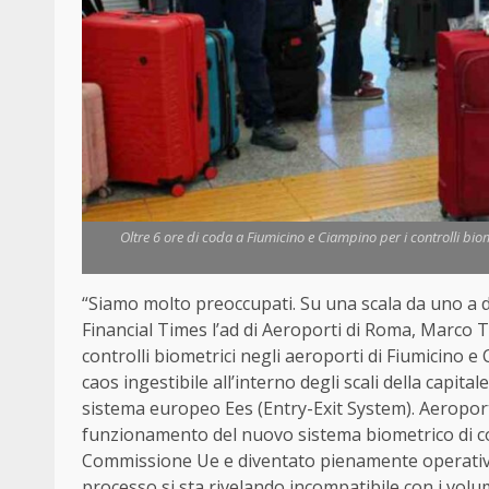
Oltre 6 ore di coda a Fiumicino e Ciampino per i controlli biom
“Siamo molto preoccupati. Su una scala da uno a die
Financial Times l’ad di Aeroporti di Roma, Marco T
controlli biometrici negli aeroporti di Fiumicino e 
caos ingestibile all’interno degli scali della capi
sistema europeo Ees (Entry-Exit System). Aeropor
funzionamento del nuovo sistema biometrico di con
Commissione Ue e diventato pienamente operativo ne
processo si sta rivelando incompatibile con i vol