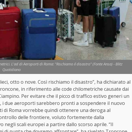
etrici. L'ad di Aeroporti di Roma: "Rischiamo il disastro" (Fonte Ansa) - Blitz
Quotidiano
ci, otto o nove. Così rischiamo il disastro”, ha dichiarato al
roncone, in riferimento alle code chilometriche causate dai
Ciampino. Per evitare che il picco di traffico estivo generi un
tale, i due aeroporti sarebbero pronti a sospendere il nuovo
ti di Roma vorrebbe quindi ottenere una deroga al
trollo delle frontiere, voluto fortemente dalla
gli scali europei a partire dallo scorso aprile. “Il
umi di punta che dovremo affrontare”, ha rivelato Troncone.