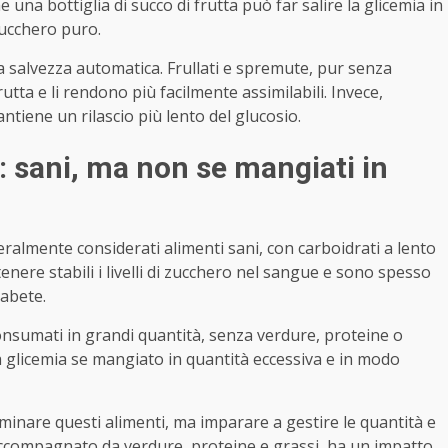
 una bottiglia di succo di frutta può far salire la glicemia in
zucchero puro.
na salvezza automatica. Frullati e spremute, pur senza
utta e li rendono più facilmente assimilabili. Invece,
ntiene un rilascio più lento del glucosio.
i: sani, ma non se mangiati in
eralmente considerati alimenti sani, con carboidrati a lento
tenere stabili i livelli di zucchero nel sangue e sono spesso
iabete.
nsumati in grandi quantità, senza verdure, proteine o
la glicemia se mangiato in quantità eccessiva e in modo
liminare questi alimenti, ma imparare a gestire le quantità e
accompagnato da verdure, proteine e grassi, ha un impatto