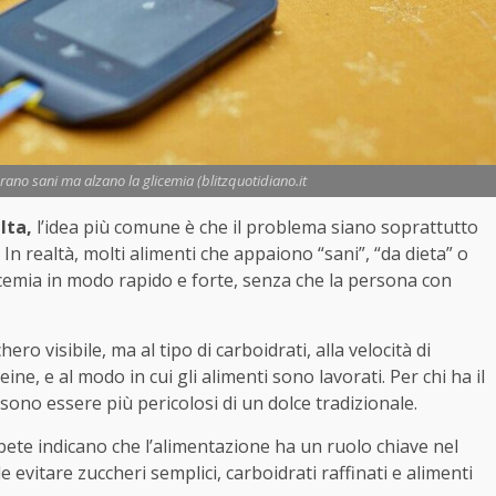
brano sani ma alzano la glicemia (blitzquotidiano.it
lta,
l’idea più comune è che il problema siano soprattutto
n realtà, molti alimenti che appaiono “sani”, “da dieta” o
licemia in modo rapido e forte, senza che la persona con
ro visibile, ma al tipo di carboidrati, alla velocità di
ine, e al modo in cui gli alimenti sono lavorati. Per chi ha il
ossono essere più pericolosi di un dolce tradizionale.
ete indicano che l’alimentazione ha un ruolo chiave nel
 evitare zuccheri semplici, carboidrati raffinati e alimenti