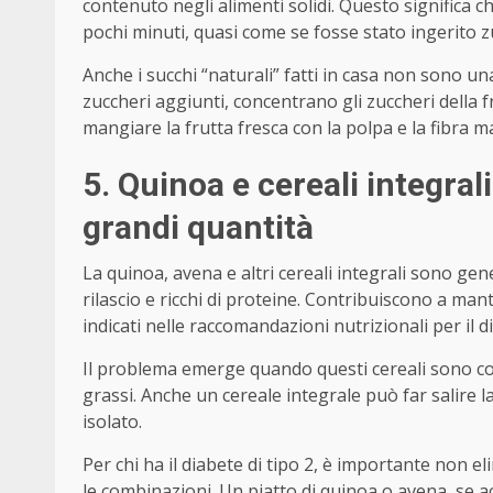
contenuto negli alimenti solidi. Questo significa che
pochi minuti, quasi come se fosse stato ingerito 
Anche i succhi “naturali” fatti in casa non sono u
zuccheri aggiunti, concentrano gli zuccheri della fr
mangiare la frutta fresca con la polpa e la fibra ma
5. Quinoa e cereali integral
grandi quantità
La quinoa, avena e altri cereali integrali sono gen
rilascio e ricchi di proteine. Contribuiscono a man
indicati nelle raccomandazioni nutrizionali per il d
Il problema emerge quando questi cereali sono co
grassi. Anche un cereale integrale può far salire 
isolato.
Per chi ha il diabete di tipo 2, è importante non e
le combinazioni. Un piatto di quinoa o avena, se 