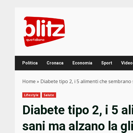
Skip
to
content
Politica
Cronaca
Economia
Sport
Video
Home
»
Diabete tipo 2, i 5 alimenti che sembrano 
Lifestyle
Salute
Diabete tipo 2, i 5 
sani ma alzano la g