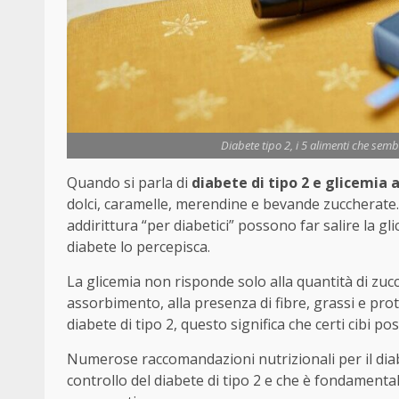
Diabete tipo 2, i 5 alimenti che sem
Quando si parla di
diabete di tipo 2 e glicemia a
dolci, caramelle, merendine e bevande zuccherate. I
addirittura “per diabetici” possono far salire la g
diabete lo percepisca.
La glicemia non risponde solo alla quantità di zucche
assorbimento, alla presenza di fibre, grassi e prote
diabete di tipo 2, questo significa che certi cibi p
Numerose raccomandazioni nutrizionali per il diab
controllo del diabete di tipo 2 e che è fondamentale