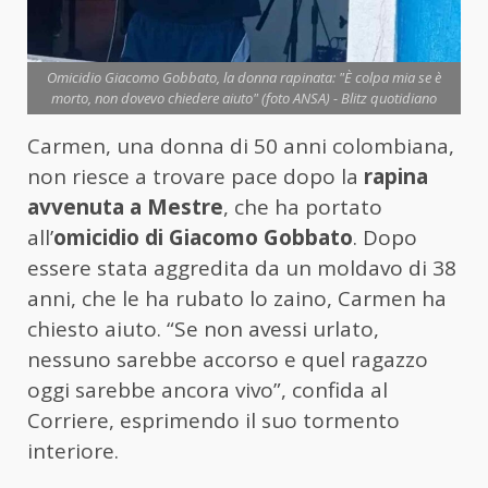
Omicidio Giacomo Gobbato, la donna rapinata: "È colpa mia se è
morto, non dovevo chiedere aiuto" (foto ANSA) - Blitz quotidiano
Carmen, una donna di 50 anni colombiana,
non riesce a trovare pace dopo la
rapina
avvenuta a Mestre
, che ha portato
all’
omicidio di Giacomo Gobbato
. Dopo
essere stata aggredita da un moldavo di 38
anni, che le ha rubato lo zaino, Carmen ha
chiesto aiuto. “Se non avessi urlato,
nessuno sarebbe accorso e quel ragazzo
oggi sarebbe ancora vivo”, confida al
Corriere, esprimendo il suo tormento
interiore.