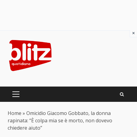
×
Skip
to
content
PRIMARY
MENU
Home
»
Omicidio Giacomo Gobbato, la donna
rapinata: “È colpa mia se è morto, non dovevo
chiedere aiuto”