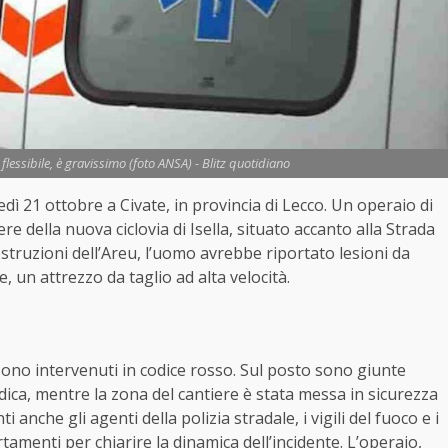
 flessibile, è gravissimo (foto ANSA) - Blitz quotidiano
dì 21 ottobre a Civate, in provincia di Lecco. Un operaio di
e della nuova ciclovia di Isella, situato accanto alla Strada
ostruzioni dell’Areu, l’uomo avrebbe riportato lesioni da
e, un attrezzo da taglio ad alta velocità.
sono intervenuti in codice rosso. Sul posto sono giunte
ca, mentre la zona del cantiere è stata messa in sicurezza
anche gli agenti della polizia stradale, i vigili del fuoco e i
rtamenti per chiarire la dinamica dell’incidente. L’operaio,