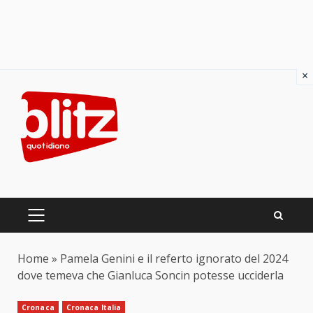
×
Skip
to
content
PRIMARY
MENU
Home
»
Pamela Genini e il referto ignorato del 2024
dove temeva che Gianluca Soncin potesse ucciderla
Cronaca
Cronaca Italia