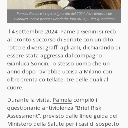
Pamela Genini e il referto ignorato del 2024 dove temeva che
Gianluca Soncin potesse ucciderla (foto ANSA) - Blitz quotidiano
Il 4 settembre 2024, Pamela Genini si recò
al pronto soccorso di Seriate con un dito
rotto e diversi graffi agli arti, dichiarando di
essere stata aggressa dal compagno
Gianluca Soncin, lo stesso uomo che un
anno dopo l’avrebbe uccisa a Milano con
oltre trenta coltellate, tre delle quali al
cuore.
Durante la visita,
Pamela
compilò il
questionario antiviolenza “Brief Risk
Assessment”, previsto dalle linee guida del
Ministero della Salute per i casi di sospetto