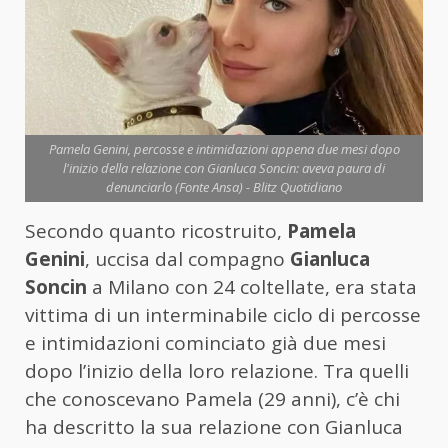
Pamela Genini, percosse e intimidazioni appena due mesi dopo
l'inizio della relazione con Gianluca Soncin: aveva paura di
denunciarlo (Fonte Ansa) - Blitz Quotidiano
Secondo quanto ricostruito,
Pamela
Genini
, uccisa dal compagno
Gianluca
Soncin
a Milano con 24 coltellate, era stata
vittima di un interminabile ciclo di percosse
e intimidazioni cominciato già due mesi
dopo l’inizio della loro relazione. Tra quelli
che conoscevano Pamela (29 anni), c’è chi
ha descritto la sua relazione con Gianluca