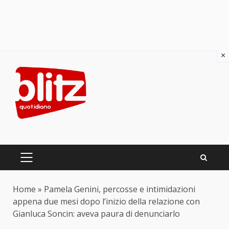
×
Skip
to
content
PRIMARY
MENU
Home
»
Pamela Genini, percosse e intimidazioni
appena due mesi dopo l’inizio della relazione con
Gianluca Soncin: aveva paura di denunciarlo