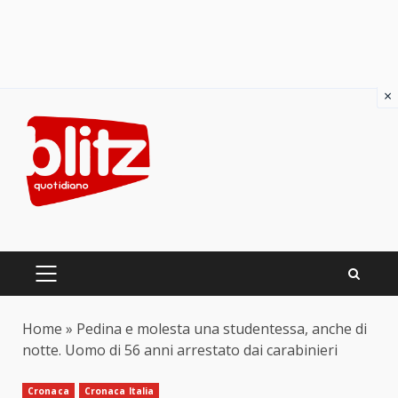
×
Skip
to
content
PRIMARY
MENU
Home
»
Pedina e molesta una studentessa, anche di
notte. Uomo di 56 anni arrestato dai carabinieri
Cronaca
Cronaca Italia