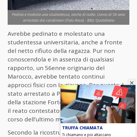
Pedina e molesta una studentessa, anche di notte. Uomo di 56 anni
arrestato dai carabinieri (Foto Ansa) - Blitz Quotidiano
Avrebbe pedinato e molestato una
studentessa universitaria, anche a fronte
del netto rifiuto della ragazza. Pur non
conoscendola e in assenza di qualsiasi
rapporto, un 56enne originario del
Marocco, avrebbe tentato continui
approcci fisici con la giovane. Per questo è
stato arrestato a Perugia dai carabinieri
della stazione Fortebraccio. Atti persecutori
il reato contestato per fatti avvenuti nel
corso dell’ultimo mese.
TRUFFA CHIAMATA
Secondo la ricostruzione degli investigatori,
Ti chiamano e poi attaccano