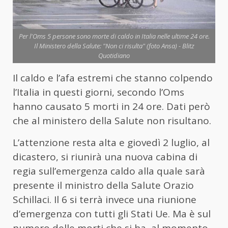
Per l'Oms 5 persone sono morte di caldo in Italia nelle ultime 24 ore.
Il Ministero della Salute: "Non ci risulta" (foto Ansa) - Blitz
Quotidiano
Il caldo e l’afa estremi che stanno colpendo
l’Italia in questi giorni, secondo l’Oms
hanno causato 5 morti in 24 ore. Dati però
che al ministero della Salute non risultano.
L’attenzione resta alta e giovedì 2 luglio, al
dicastero, si riunirà una nuova cabina di
regia sull’emergenza caldo alla quale sarà
presente il ministro della Salute Orazio
Schillaci. Il 6 si terrà invece una riunione
d’emergenza con tutti gli Stati Ue. Ma è sul
numero delle morti che si ha, al momento,