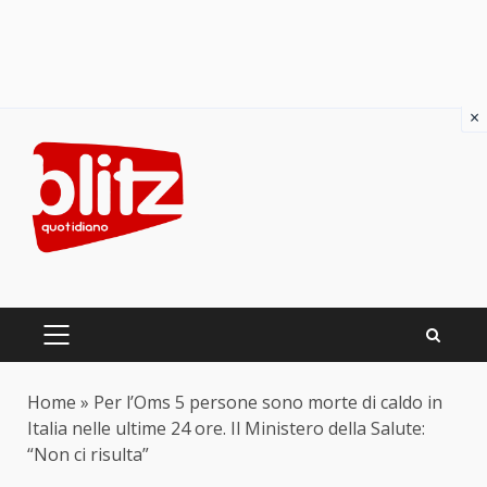
×
Skip
to
content
PRIMARY
MENU
Home
»
Per l’Oms 5 persone sono morte di caldo in
Italia nelle ultime 24 ore. Il Ministero della Salute:
“Non ci risulta”