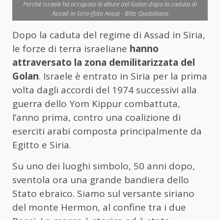
Perché Israele ha occupato le alture del Golan dopo la caduta di
Assad in Siria (foto Ansa) - Blitz Quotidiano
Dopo la caduta del regime di Assad in Siria,
le forze di terra israeliane
hanno
attraversato la zona demilitarizzata del
Golan
. Israele è entrato in Siria per la prima
volta dagli accordi del 1974 successivi alla
guerra dello Yom Kippur combattuta,
l’anno prima, contro una coalizione di
eserciti arabi composta principalmente da
Egitto e Siria.
Su uno dei luoghi simbolo, 50 anni dopo,
sventola ora una grande bandiera dello
Stato ebraico. Siamo sul versante siriano
del monte Hermon, al confine tra i due