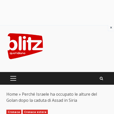
×
Skip
to
content
PRIMARY
MENU
Home
»
Perché Israele ha occupato le alture del
Golan dopo la caduta di Assad in Siria
Cronaca
Cronaca estera