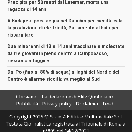
Precipita per 50 metri dal Latemar, morta una
ragazza di 14 anni
A Budapest poca acqua nel Danubio per siccità: cala
la produzione di elettricità, Parlamento al buio per
risparmiare
Due minorenni di 13 e 14 anni trascinate e molestate
da tre giovani in pieno centro a Campobasso,
riescono a fuggire
Dal Po (fino a -80% di acqua) ai laghi del Nord e del
Centro è allarme siccità: va meglio al Sud
Chi siamo
La Redazione di Blitz Quotidiano
Pubblicità
Privacy policy
Disclaimer
Feed
Copyright 2025 © Società Editrice Multimediale S.r.l.
Testata Giornalistica registrata al Tribunale di Roma al
n°805 del 14/12/2021