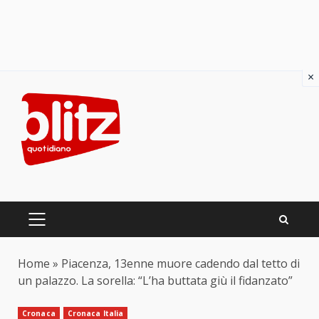
×
Skip
to
content
PRIMARY
MENU
Home
»
Piacenza, 13enne muore cadendo dal tetto di
un palazzo. La sorella: “L’ha buttata giù il fidanzato”
Cronaca
Cronaca Italia