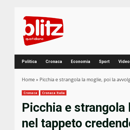
Skip
to
content
Politica
Cronaca
Economia
Sport
Video
Home
»
Picchia e strangola la moglie, poi la avv
Cronaca
Cronaca Italia
Picchia e strangola 
nel tappeto credend