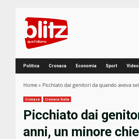
Skip
to
content
Politica
Cronaca
Economia
Sport
Video
Home
»
Picchiato dai genitori da quando aveva sei
Cronaca
Cronaca Italia
Picchiato dai genito
anni, un minore chi