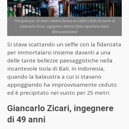
Precipita per 25 metri mentre faceva un selfie a Bali: la morte di
Giancarlo Zicari, ingegnere 49enne (foto repertorio Ansa-
Blitzquotidiano)
Si stava scattando un selfie con la fidanzata
per immortalarsi insieme davanti a una
delle tante bellezze paesaggistiche nella
incantevole isola di Bali, in Indonesia,
quando la balaustra a cui si stavano
appoggiando ha improvvisamente ceduto
ed è precipitato nel vuoto per 25 metri.
Giancarlo Zicari, ingegnere
di 49 anni