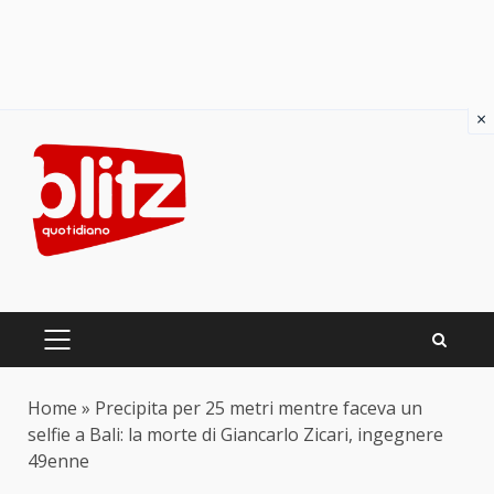
×
Skip
to
content
PRIMARY
MENU
Home
»
Precipita per 25 metri mentre faceva un
selfie a Bali: la morte di Giancarlo Zicari, ingegnere
49enne