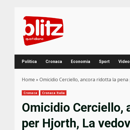
Skip
to
content
Politica
Cronaca
Economia
Sport
Video
Home
»
Omicidio Cerciello, ancora ridotta la pena
Cronaca
Cronaca Italia
Omicidio Cerciello, 
per Hjorth, La vedov