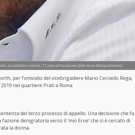
ello, accoltellato a morte. 11 anni all'assassino (foto Ansa-Blitzquotidiano)
rth, per l’omicidio del vicebrigadiere Mario Cerciello Rega,
del 2019 nel quartiere Prati a Roma.
 sentenza del terzo processo di appello. Una decisione che fa
 l’azione denigratoria verso il ‘mio Eroe’ che si è cercato di
ata la donna.