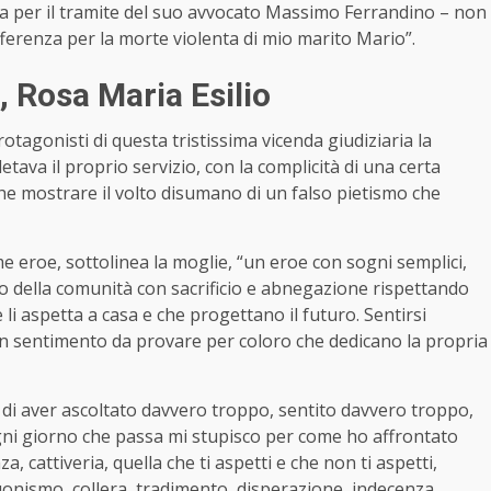
ega per il tramite del suo avvocato Massimo Ferrandino – non
fferenza per la morte violenta di mio marito Mario”.
, Rosa Maria Esilio
otagonisti di questa tristissima vicenda giudiziaria la
va il proprio servizio, con la complicità di una certa
che mostrare il volto disumano di un falso pietismo che
e eroe, sottolinea la moglie, “un eroe con sogni semplici,
zio della comunità con sacrificio e abnegazione rispettando
i aspetta a casa e che progettano il futuro. Sentirsi
n sentimento da provare per coloro che dedicano la propria
 di aver ascoltato davvero troppo, sentito davvero troppo,
gni giorno che passa mi stupisco per come ho affrontato
cattiveria, quella che ti aspetti e che non ti aspetti,
nismo, collera, tradimento, disperazione, indecenza,