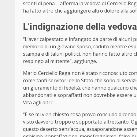
sconti di pena – afferma la vedova di Cerciello R
ha fatto altro che aggiungere altro dolore alla so
L’indignazione della vedova
“L’aver calpestato e infangato da parte di alcuni pr
memoria di un giovane sposo, caduto mentre espleta
stampa e di taluni politici, non hanno fatto altro 
respingo al mittente”, aggiunge.
Mario Cerciello Rega non è stato riconosciuto com
come tanti servitori dello Stato che sono al servi
un giuramento di fedeltà, che hanno qualcuno che l
abbandonati e sopraffatti non dovrebbe essere u
Vita agli altri”.
“E se mi vien chiesto cosa provo concludo dicendo
visto davvero troppo e sopportato altrettanto. O
questo deserto senz’acqua, assaporandone assenza, 
egoismo, sopraffazione, menefreghismo, falso buo