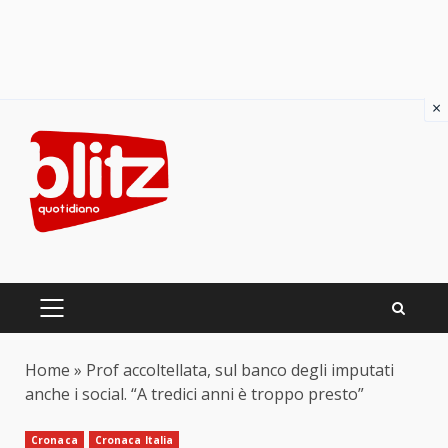
×
Skip
to
content
PRIMARY
MENU
Home
»
Prof accoltellata, sul banco degli imputati
anche i social. “A tredici anni è troppo presto”
Cronaca
Cronaca Italia