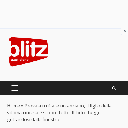
×
Skip
to
content
PRIMARY
MENU
Home
»
Prova a truffare un anziano, il figlio della
vittima rincasa e scopre tutto. Il ladro fugge
gettandosi dalla finestra